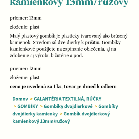
kamienkový 13mm/ružový
priemer: 13mm
zloženie: plast
Malý plastový gombík je plasticky tvarovaný ako brúsený
kamienok. Stredom sú dve dierky k prišitiu. Gombíky
kamienkové použijete na zapínanie oblečenia, aj na
zdobenie aj výrobu bižutérie a pod.
priemer: 13mm
zloženie: plast
cena je uvedená za 1 ks, tovar je ihneď k odberu
Domov
>
GALANTÉRIA TEXTILNÁ, RÚČKY
>
GOMBÍKY
>
Gombíky dvojdierkové
>
Gombíky
dvojdierky kamienky
>
Gombík dvojdierkový
kamienkový 13mm/ružový