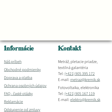
Informácie
Kontakt
Náš príbeh
Metráž, pletacie priadze,
textilná galantéria
Obchodné podmienky
Tel:
(+421) 905 395 172
Doprava a platba
E-mail:
metraz@kremik.sk
Ochrana osobných údajov
Fotovoltaika, elektronika
FAQ - časté otázky
Tel:
(+421) 905 167 119
E-mail:
elektro@kremik.sk
Reklamácie
Odstupenie od zmluvy