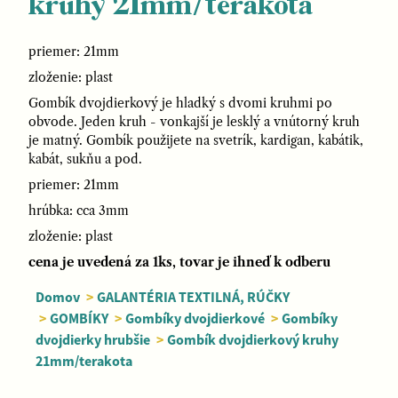
kruhy 21mm/terakota
priemer: 21mm
zloženie: plast
Gombík dvojdierkový je hladký s dvomi kruhmi po
obvode. Jeden kruh - vonkajší je lesklý a vnútorný kruh
je matný. Gombík použijete na svetrík, kardigan, kabátik,
kabát, sukňu a pod.
priemer: 21mm
hrúbka: cca 3mm
zloženie: plast
cena je uvedená za 1ks, tovar je ihneď k odberu
Domov
>
GALANTÉRIA TEXTILNÁ, RÚČKY
>
GOMBÍKY
>
Gombíky dvojdierkové
>
Gombíky
dvojdierky hrubšie
>
Gombík dvojdierkový kruhy
21mm/terakota