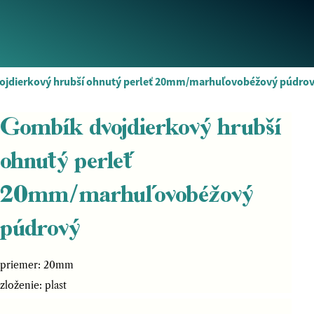
ojdierkový hrubší ohnutý perleť 20mm/marhuľovobéžový púdro
Gombík dvojdierkový hrubší
ohnutý perleť
20mm/marhuľovobéžový
púdrový
priemer: 20mm
zloženie: plast