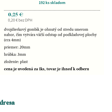
192 ks skladom
0,25 €
0,20 € bez DPH
dvojdierkový gombík je ohnutý od stredu smerom
nahor, čím vytvára väčší odstup od podkladovej plochy
(cca 4mm)
priemer: 20mm
hrúbka: 3mm
zloženie: plast
cena je uvedená za 1ks, tovar je ihneď k odberu
dresa