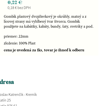
0,22 €
0,18 € bez DPH
Gombík plastový dvojdierkový je okrúhly, matný a z
lícovej strany má vyhĺbený tvar štvorca. Gombík
použijete na kabátiky, kabáty, bundy, šaty, svetríky a pod.
priemer: 22mm
zloženie: 100% Plast
cena je uvedená za 1ks, tovar je ihneď k odberu
dresa
oslav Katrenčik - Kremík
atín 25
atín 976 61