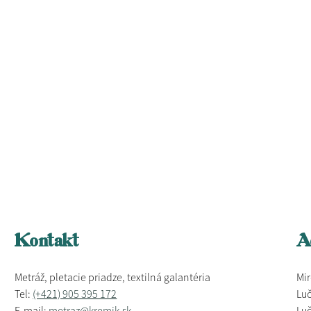
Kontakt
A
Metráž, pletacie priadze, textilná galantéria
Mir
Tel:
(+421) 905 395 172
Luč
E-mail:
metraz@kremik.sk
Luč