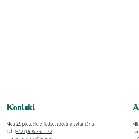
Kontakt
A
Metráž, pletacie priadze, textilná galantéria
Mir
Tel:
(+421) 905 395 172
Luč
E-mail:
metraz@kremik.sk
Luč