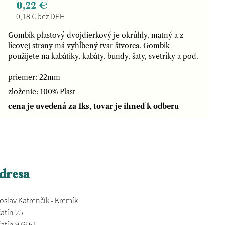
0,22 €
0,18 € bez DPH
Gombík plastový dvojdierkový je okrúhly, matný a z
lícovej strany má vyhĺbený tvar štvorca. Gombík
použijete na kabátiky, kabáty, bundy, šaty, svetríky a pod.
priemer: 22mm
zloženie: 100% Plast
cena je uvedená za 1ks, tovar je ihneď k odberu
dresa
oslav Katrenčik - Kremík
atín 25
atín 976 61