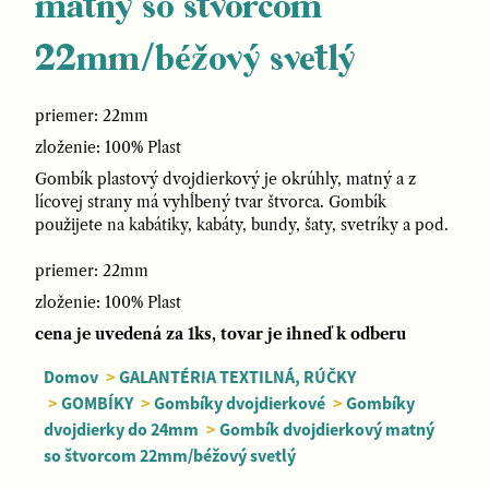
matný so štvorcom
22mm/béžový svetlý
priemer: 22mm
zloženie: 100% Plast
Gombík plastový dvojdierkový je okrúhly, matný a z
lícovej strany má vyhĺbený tvar štvorca. Gombík
použijete na kabátiky, kabáty, bundy, šaty, svetríky a pod.
priemer: 22mm
zloženie: 100% Plast
cena je uvedená za 1ks, tovar je ihneď k odberu
Domov
>
GALANTÉRIA TEXTILNÁ, RÚČKY
>
GOMBÍKY
>
Gombíky dvojdierkové
>
Gombíky
dvojdierky do 24mm
>
Gombík dvojdierkový matný
so štvorcom 22mm/béžový svetlý