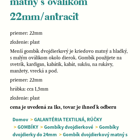
matný s oválikom
22mm/antracit
priemer: 22mm
zloženie: plast
Menší gombík dvojdierkový je kriedovo matný a hladký,
s malým oválikom okolo dierok. Gombík použijete na
svetrík, kardigan, kabátik, kabát, sukňu, na rukávy,
manžety, vrecká a pod.
priemer: 22mm
hrúbka: cca 1,5mm
zloženie: plast
cena je uvedená za 1ks, tovar je ihneď k odberu
Domov
>
GALANTÉRIA TEXTILNÁ, RÚČKY
>
GOMBÍKY
>
Gombíky dvojdierkové
>
Gombíky
dvojdierky do 24mm
>
Gombík dvojdierkový matný s