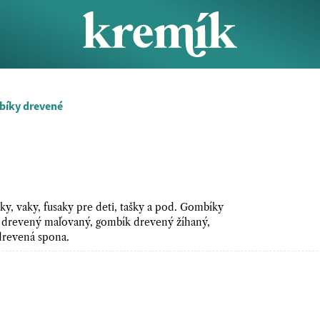
íky drevené
, vaky, fusaky pre deti, tašky a pod. Gombíky
 drevený maľovaný, gombík drevený žíhaný,
drevená spona.