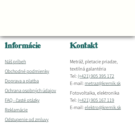
Informácie
Kontakt
Náš príbeh
Metráž, pletacie priadze,
textilná galantéria
Obchodné podmienky
Tel:
(+421) 905 395 172
Doprava a platba
E-mail:
metraz@kremik.sk
Ochrana osobných údajov
Fotovoltaika, elektronika
FAQ - časté otázky
Tel:
(+421) 905 167 119
E-mail:
elektro@kremik.sk
Reklamácie
Odstupenie od zmluvy