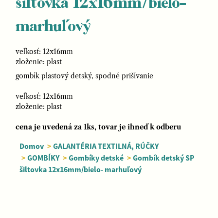
šiltovka 12x16mm/bielo-
marhuľový
veľkosť: 12x16mm
zloženie: plast
gombík plastový detský, spodné prišívanie
veľkosť: 12x16mm
zloženie: plast
cena je uvedená za 1ks, tovar je ihneď k odberu
Domov
>
GALANTÉRIA TEXTILNÁ, RÚČKY
>
GOMBÍKY
>
Gombíky detské
>
Gombík detský SP
šiltovka 12x16mm/bielo- marhuľový