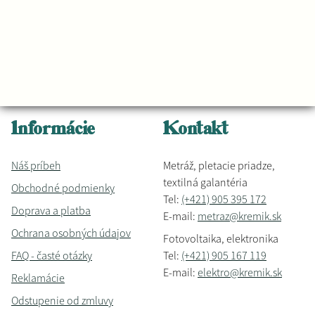
Informácie
Kontakt
Náš príbeh
Metráž, pletacie priadze,
textilná galantéria
Obchodné podmienky
Tel:
(+421) 905 395 172
Doprava a platba
E-mail:
metraz@kremik.sk
Ochrana osobných údajov
Fotovoltaika, elektronika
FAQ - časté otázky
Tel:
(+421) 905 167 119
E-mail:
elektro@kremik.sk
Reklamácie
Odstupenie od zmluvy