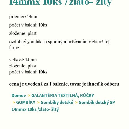
14mmx 10ks /zlato- žltý
priemer: 14mm
počet v balení: 10ks
zloženie: plast
ozdobný gombík so spodným prišívaním v zlatožltej
farbe
veľkosť: 14mm
zloženie: plast
počet v balení:
10ks
cena je uvedená za 1 balenie, tovar je ihneď k odberu
Domov
>
GALANTÉRIA TEXTILNÁ, RÚČKY
>
GOMBÍKY
>
Gombíky detské
>
Gombík detský SP
14mmx 10ks /zlato- žltý