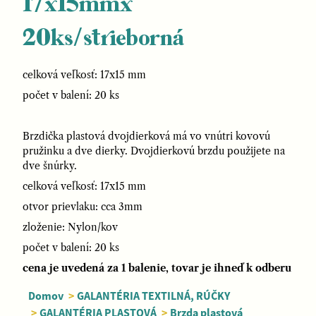
17x15mmx
20ks/strieborná
celková veľkosť: 17x15 mm
počet v balení: 20 ks
Brzdička plastová dvojdierková má vo vnútri kovovú
pružinku a dve dierky. Dvojdierkovú brzdu použijete na
dve šnúrky.
celková veľkosť: 17x15 mm
otvor prievlaku: cca 3mm
zloženie: Nylon/kov
počet v balení: 20 ks
cena je uvedená za 1 balenie, tovar je ihneď k odberu
Domov
>
GALANTÉRIA TEXTILNÁ, RÚČKY
>
GALANTÉRIA PLASTOVÁ
>
Brzda plastová