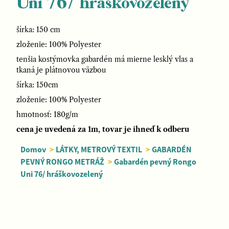
Uni 76/ hráškovozelený
šírka: 150 cm
zloženie: 100% Polyester
tenšia kostýmovka gabardén má mierne lesklý vlas a
tkaná je plátnovou väzbou
šírka: 150cm
zloženie: 100% Polyester
hmotnosť: 180g/m
cena je uvedená za 1m, tovar je ihneď k odberu
Domov
>
LÁTKY, METROVÝ TEXTIL
>
GABARDÉN
PEVNÝ RONGO METRÁŽ
>
Gabardén pevný Rongo
Uni 76/ hráškovozelený