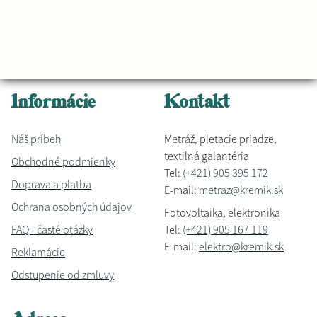
Informácie
Kontakt
Náš príbeh
Metráž, pletacie priadze,
textilná galantéria
Obchodné podmienky
Tel:
(+421) 905 395 172
Doprava a platba
E-mail:
metraz@kremik.sk
Ochrana osobných údajov
Fotovoltaika, elektronika
FAQ - časté otázky
Tel:
(+421) 905 167 119
E-mail:
elektro@kremik.sk
Reklamácie
Odstupenie od zmluvy