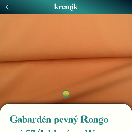
Gabardén pevný Rongo