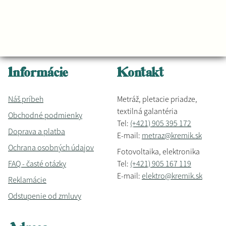
Informácie
Kontakt
Náš príbeh
Metráž, pletacie priadze,
textilná galantéria
Obchodné podmienky
Tel:
(+421) 905 395 172
Doprava a platba
E-mail:
metraz@kremik.sk
Ochrana osobných údajov
Fotovoltaika, elektronika
FAQ - časté otázky
Tel:
(+421) 905 167 119
E-mail:
elektro@kremik.sk
Reklamácie
Odstupenie od zmluvy