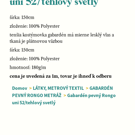
uni 52/tehlový svetlý
šírka: 150cm
zloženie: 100% Polyester
tenšia kostýmovka gabardén má mierne lesklý vlas a
tkaná je plátnovou väzbou
šírka: 150cm
zloženie: 100% Polyester
hmotnosť: 180g/m
cena je uvedená za 1m, tovar je ihneď k odberu
Domov
>
LÁTKY, METROVÝ TEXTIL
>
GABARDÉN
PEVNÝ RONGO METRÁŽ
>
Gabardén pevný Rongo
uni 52/tehlový svetlý