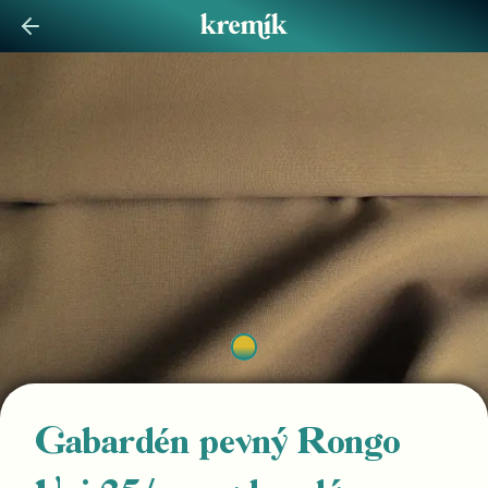
Gabardén pevný Rongo