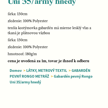
Uni 35/army hnedý
šírka: 150cm
zloženie: 100% Polyester
tenšia kostýmovka gabardén má mierne lesklý vlas a
tkaná je plátnovou väzbou
šírka: 150cm
zloženie: 100% Polyester
hmotnosť: 180g/m
cena je uvedená za 1m, tovar je ihneď k odberu
Domov
>
LÁTKY, METROVÝ TEXTIL
>
GABARDÉN
PEVNÝ RONGO METRÁŽ
>
Gabardén pevný Rongo
Uni 35/army hnedý