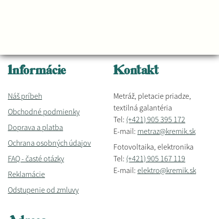
Informácie
Kontakt
Náš príbeh
Metráž, pletacie priadze,
textilná galantéria
Obchodné podmienky
Tel:
(+421) 905 395 172
Doprava a platba
E-mail:
metraz@kremik.sk
Ochrana osobných údajov
Fotovoltaika, elektronika
FAQ - časté otázky
Tel:
(+421) 905 167 119
E-mail:
elektro@kremik.sk
Reklamácie
Odstupenie od zmluvy