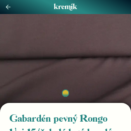
Gabardén pevný Rongo