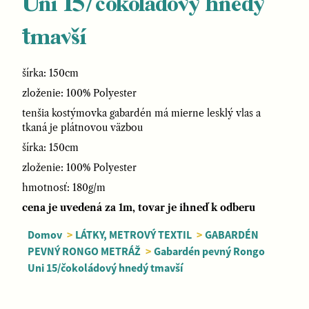
Uni 15/čokoládový hnedý
tmavší
šírka: 150cm
zloženie: 100% Polyester
tenšia kostýmovka gabardén má mierne lesklý vlas a
tkaná je plátnovou väzbou
šírka: 150cm
zloženie: 100% Polyester
hmotnosť: 180g/m
cena je uvedená za 1m, tovar je ihneď k odberu
Domov
>
LÁTKY, METROVÝ TEXTIL
>
GABARDÉN
PEVNÝ RONGO METRÁŽ
>
Gabardén pevný Rongo
Uni 15/čokoládový hnedý tmavší