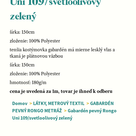
Uni 109/svetloolivový
zelený
šírka: 150cm
zloženie: 100% Polyester
tenšia kostýmovka gabardén má mierne lesklý vlas a
tkaná je plátnovou väzbou
šírka: 150cm
zloženie: 100% Polyester
hmotnosť: 180g/m
cena je uvedená za 1m, tovar je ihneď k odberu
Domov
>
LÁTKY, METROVÝ TEXTIL
>
GABARDÉN
PEVNÝ RONGO METRÁŽ
>
Gabardén pevný Rongo
Uni 109/svetloolivový zelený