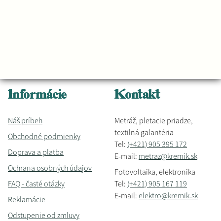
Informácie
Kontakt
Náš príbeh
Metráž, pletacie priadze,
textilná galantéria
Obchodné podmienky
Tel:
(+421) 905 395 172
Doprava a platba
E-mail:
metraz@kremik.sk
Ochrana osobných údajov
Fotovoltaika, elektronika
FAQ - časté otázky
Tel:
(+421) 905 167 119
E-mail:
elektro@kremik.sk
Reklamácie
Odstupenie od zmluvy