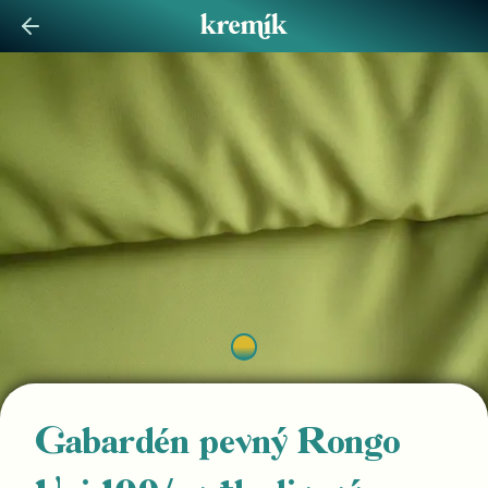
Gabardén pevný Rongo