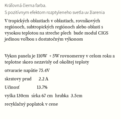
Kráľovná čierna farba.
S pozitívnym efektom rozptyleneho svetla uv žiarenia
V tropických oblastiach v oblastiach, rovníkových
regiónoch, subtropických regiónoch alebo oblasti s
vysokou teplotou na streche plech bude modul CIGS
jedinou voľbou s dostatočným výkonom
Vykon panela je 110W + 5W rovnomerny v celom roku a
teplotne skoro nezavisly od okolitej teploty
otvaracie napätie 75.4V
skratovy prud 2.2 A
Učinosť 13.7%
vyška 130cm sírka 67 cm hrubka 3.5cm
recyklačný poplatok v cene