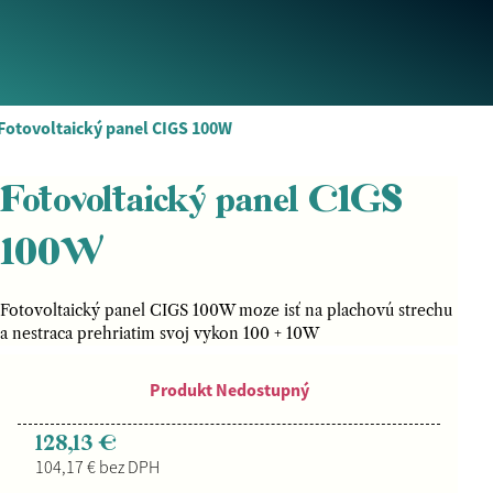
Fotovoltaický panel CIGS 100W
Fotovoltaický panel CIGS
100W
Fotovoltaický panel CIGS 100W moze isť na plachovú strechu
a nestraca prehriatim svoj vykon 100 + 10W
Produkt Nedostupný
128,13 €
104,17 € bez DPH