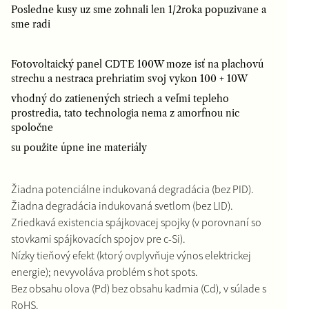
Posledne kusy uz sme zohnali len 1/2roka popuzivane a
sme radi
Fotovoltaický panel CDTE 100W moze isť na plachovú
strechu a nestraca prehriatim svoj vykon 100 + 10W
vhodný do zatienených striech a veľmi tepleho
prostredia, tato technologia nema z amorfnou nic
spoločne
su použite úpne ine materiály
Žiadna potenciálne indukovaná degradácia (bez PID).
Žiadna degradácia indukovaná svetlom (bez LID).
Zriedkavá existencia spájkovacej spojky (v porovnaní so
stovkami spájkovacích spojov pre c-Si).
Nízky tieňový efekt (ktorý ovplyvňuje výnos elektrickej
energie); nevyvoláva problém s hot spots.
Bez obsahu olova (Pd) bez obsahu kadmia (Cd), v súlade s
RoHS.