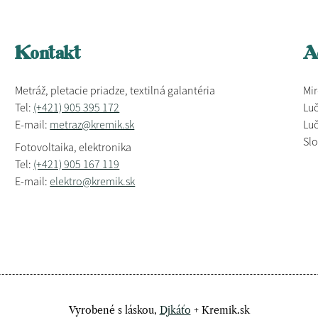
Kontakt
A
Metráž, pletacie priadze, textilná galantéria
Mir
Tel:
(+421) 905 395 172
Luč
E-mail:
metraz@kremik.sk
Luč
Sl
Fotovoltaika, elektronika
Tel:
(+421) 905 167 119
E-mail:
elektro@kremik.sk
Vyrobené s láskou,
Djkáťo
+ Kremik.sk