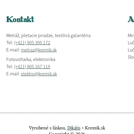
Kontakt
A
Metráž, pletacie priadze, textilná galantéria
Mir
Tel:
(+421) 905 395 172
Luč
E-mail:
metraz@kremik.sk
Luč
Sl
Fotovoltaika, elektronika
Tel:
(+421) 905 167 119
E-mail:
elektro@kremik.sk
Vyrobené s láskou,
Djkáťo
+ Kremik.sk