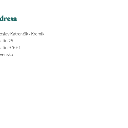
dresa
oslav Katrenčik - Kremík
atín 25
atín 976 61
ovensko