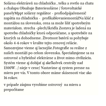
Solárna elektráreň na chladničku , telku a svetlo na chatu
a chalupu Obsahuje Bateriesolárne / fotovoltaické
panelyMppt solárny regulátor - profiodpájačemenič
napätia na chladničku - profikablovaniemontážNa klúč z
montážou na slovensku, cena sa može líšiť spotrebným
materialom. strecha -plech/škridla Zostava je ladená na
spotrebu chladničky ktorú odporúčame, a spotrebiče na
ktorých sa dohodneme. Životnost batérií sa pohybuje
okolo 4-6 rokov v kvalite tejto cenovej relácie.
Samozrejme vieme aj lacnejšie.Fotografie su reálne z
naších montáži po celom slovensku. Špecializujeme sa na
ostrovné a hybridné elektrárne a život mimo civilizáciu.
Systém vieme aj dobíjať aj akeľkolvek centrály nad
1500W . / nieje v cene/ Nastavíme aj system presne na
mieru pre vás. V tomto obore máme skúsenosti viac ako
16 rokov.
v prípade záujmu vyrobíme ostrovný na mieru a
prepočítame