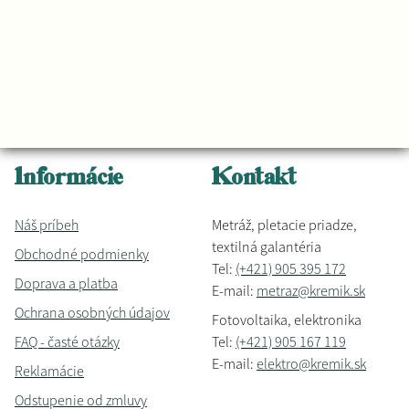
Informácie
Kontakt
Náš príbeh
Metráž, pletacie priadze,
textilná galantéria
Obchodné podmienky
Tel:
(+421) 905 395 172
Doprava a platba
E-mail:
metraz@kremik.sk
Ochrana osobných údajov
Fotovoltaika, elektronika
FAQ - časté otázky
Tel:
(+421) 905 167 119
E-mail:
elektro@kremik.sk
Reklamácie
Odstupenie od zmluvy