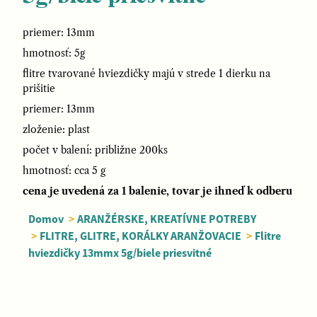
priemer: 13mm
hmotnosť: 5g
flitre tvarované hviezdičky majú v strede 1 dierku na
prišitie
priemer: 13mm
zloženie: plast
počet v balení: približne 200ks
hmotnosť: cca 5 g
cena je uvedená za 1 balenie, tovar je ihneď k odberu
Domov
>
ARANŽÉRSKE, KREATÍVNE POTREBY
>
FLITRE, GLITRE, KORÁLKY ARANŽOVACIE
>
Flitre
hviezdičky 13mmx 5g/biele priesvitné