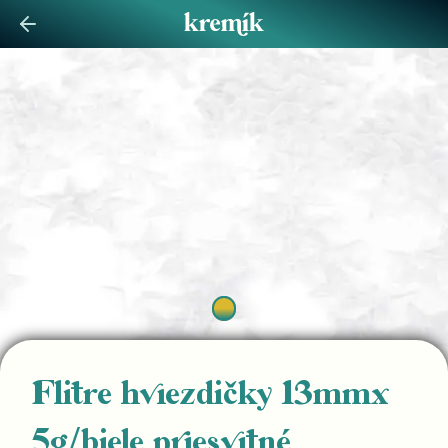
Flitre hviezdičky 13mmx
5g/biele priesvitné