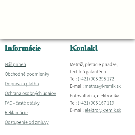
Informácie
Kontakt
Náš príbeh
Metráž, pletacie priadze,
textilná galantéria
Obchodné podmienky
Tel:
(+421) 905 395 172
Doprava a platba
E-mail:
metraz@kremik.sk
Ochrana osobných údajov
Fotovoltaika, elektronika
FAQ - časté otázky
Tel:
(+421) 905 167 119
E-mail:
elektro@kremik.sk
Reklamácie
Odstupenie od zmluvy