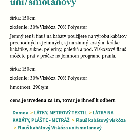
uni/smotanový
šírka: 150cm
zloženie: 30% Viskóza, 70% Polyester
Jemný tenší flauš na kabáty použijete na výrobu kabátov
prechodných aj zimných, aj na zimný kostým, krátke
kabátiky, sukne, peleríny, paletká a pod. Viskózový flauš
môžete prať v práčke na jemnom programe prania.
šírka: 150cm
zloženie: 30% Viskóza, 70% Polyester
hmotnosť: 290g/m
cena je uvedená za 1m, tovar je ihneď k odberu
Domov
>
LÁTKY, METROVÝ TEXTIL
>
LÁTKY NA
KABÁTY, PLÁŠTE - METRÁŽ
>
Flauš kabátový viskóza
>
Flauš kabátový Viskóza uni/smotanový