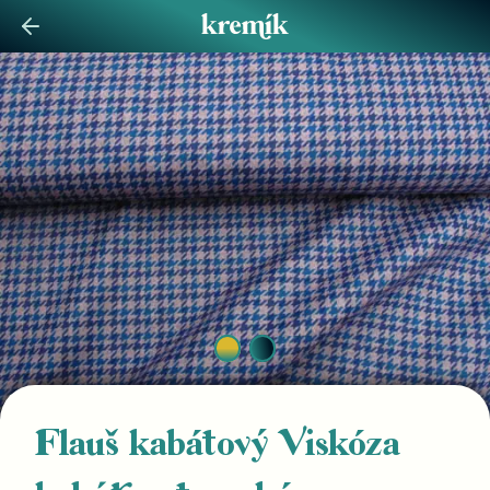
Flauš kabátový Viskóza