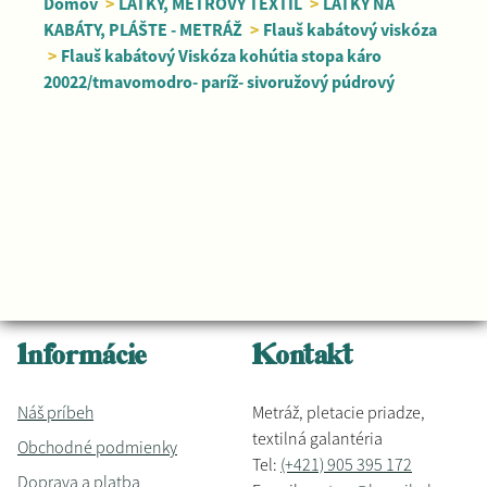
Domov
>
LÁTKY, METROVÝ TEXTIL
>
LÁTKY NA
KABÁTY, PLÁŠTE - METRÁŽ
>
Flauš kabátový viskóza
>
Flauš kabátový Viskóza kohútia stopa káro
20022/tmavomodro- paríž- sivoružový púdrový
Informácie
Kontakt
Náš príbeh
Metráž, pletacie priadze,
textilná galantéria
Obchodné podmienky
Tel:
(+421) 905 395 172
Doprava a platba