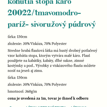
kohútia stopa káro
20022/tmavomodro-
paríž- sivoružový púdrový
šírka: 150cm
zloženie: 30% Viskóza, 70% Polyester
Stredne hrubá flaušová látka má hustý drobný potlačený
vzor kohútia stopa, ktorým vytvára malé káro. Flauš
použijete na kabátiky, kabáty, dlhé sukne, zimné
kostýmky a pod.. Výrobky z viskózového flaušu môžete
nosiť na jeseň aj zimu.
šírka: 150cm
zloženie: 30% Viskóza, 70% Polyester
hmotnosť: 360g/m
cena je uvedená za 1m, tovar je ihneď k odberu