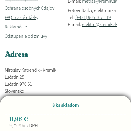
E-mail:
metraz@kremik.sk
Ochrana osobných údajov
Fotovoltaika, elektronika
FAQ - časté otázky
Tel:
(+421) 905 167 119
E-mail:
elektro@kremik.sk
Reklamácie
Odstupenie od zmluvy
Adresa
Miroslav Katrenčik - Kremík
Lučatín 25
Lučatín 976 61
Slovensko
8 ks skladom
Vyrobené s láskou,
Djkáťo
+ Kremik.sk
Copyright © 2026
11,96 €
9,72 € bez DPH