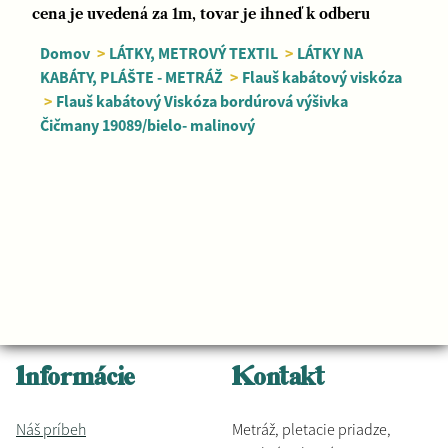
cena je uvedená za 1m, tovar je ihneď k odberu
Domov
>
LÁTKY, METROVÝ TEXTIL
>
LÁTKY NA
KABÁTY, PLÁŠTE - METRÁŽ
>
Flauš kabátový viskóza
>
Flauš kabátový Viskóza bordúrová výšivka
Čičmany 19089/bielo- malinový
Informácie
Kontakt
Náš príbeh
Metráž, pletacie priadze,