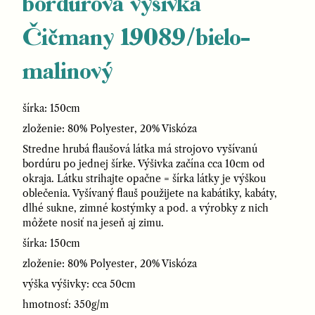
bordúrová výšivka
Čičmany 19089/bielo-
malinový
šírka: 150cm
zloženie: 80% Polyester, 20% Viskóza
Stredne hrubá flaušová látka má strojovo vyšívanú
bordúru po jednej šírke. Výšivka začína cca 10cm od
okraja. Látku strihajte opačne = šírka látky je výškou
oblečenia. Vyšívaný flauš použijete na kabátiky, kabáty,
dlhé sukne, zimné kostýmky a pod. a výrobky z nich
môžete nosiť na jeseň aj zimu.
šírka: 150cm
zloženie: 80% Polyester, 20% Viskóza
výška výšivky: cca 50cm
hmotnosť: 350g/m