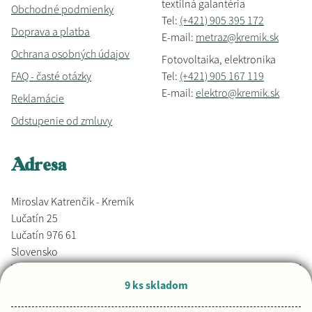
textilná galantéria
Obchodné podmienky
Tel:
(+421) 905 395 172
Doprava a platba
E-mail:
metraz@kremik.sk
Ochrana osobných údajov
Fotovoltaika, elektronika
FAQ - časté otázky
Tel:
(+421) 905 167 119
E-mail:
elektro@kremik.sk
Reklamácie
Odstupenie od zmluvy
Adresa
Miroslav Katrenčik - Kremík
Lučatín 25
Lučatín 976 61
Slovensko
9 ks skladom
Vyrobené s láskou,
Djkáťo
+ Kremik.sk