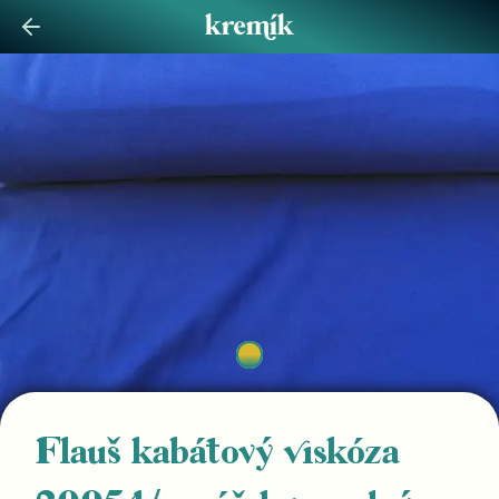
Flauš kabátový viskóza