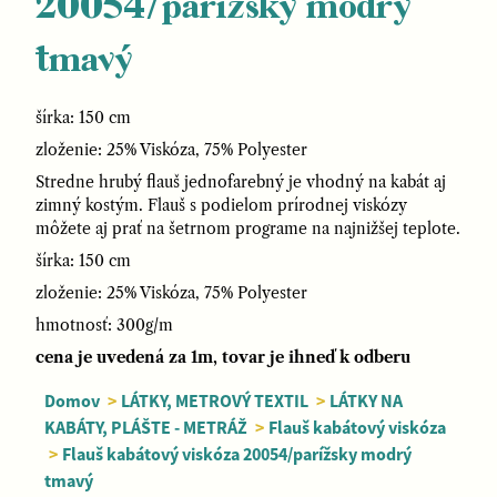
20054/parížsky modrý
tmavý
šírka: 150 cm
zloženie: 25% Viskóza, 75% Polyester
Stredne hrubý flauš jednofarebný je vhodný na kabát aj
zimný kostým. Flauš s podielom prírodnej viskózy
môžete aj prať na šetrnom programe na najnižšej teplote.
šírka: 150 cm
zloženie: 25% Viskóza, 75% Polyester
hmotnosť: 300g/m
cena je uvedená za 1m, tovar je ihneď k odberu
Domov
>
LÁTKY, METROVÝ TEXTIL
>
LÁTKY NA
KABÁTY, PLÁŠTE - METRÁŽ
>
Flauš kabátový viskóza
>
Flauš kabátový viskóza 20054/parížsky modrý
tmavý