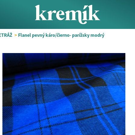
ETRÁŽ
>
Flanel pevný káro/čierno- parížsky modrý