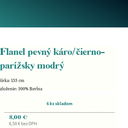
Flanel pevný káro/čierno-
parížsky modrý
šírka: 155 cm
zloženie: 100% Bavlna
6 ks skladom
8,00 €
6,50 € bez DPH