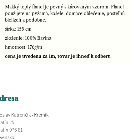
Mäkký teplý flanel je pevný s károvaným vzorom. Flanel
použijete na pyžamá, košele, domáce oblečenie, posteľnú
bielizeň a podobne.
šírka: 155 cm
zloženie: 100% Bavlna
hmotnosť: 176g/m
cena je uvedená za 1m, tovar je ihneď k odberu
dresa
oslav Katrenčik - Kremík
atín 25
atín 976 61
ovensko