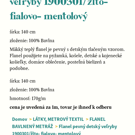
veľryby 1900301/žlto-
fialovo- mentolový
šírka: 140 cm
zloženie: 100% Bavlna
Mäkký teplý flanel je pevný s detským tlačeným vzorom.
Flanel použijete na pyžamká, košele, detské a kojenecké
košieľky, domáce oblečenie, posteľnú bielizeň a
podobne.
šírka: 140 cm
zloženie: 100% Bavlna
hmotnosť: 170g/m
cena je uvedená za 1m, tovar je ihneď k odberu
Domov
>
LÁTKY, METROVÝ TEXTIL
>
FLANEL
BAVLNENÝ METRÁŽ
>
Flanel pevný detský veľryby
1900301/žlto- fialovo- mentolový