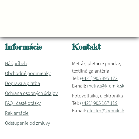
Informácie
Kontakt
Náš príbeh
Metráž, pletacie priadze,
textilná galantéria
Obchodné podmienky
Tel:
(+421) 905 395 172
Doprava a platba
E-mail:
metraz@kremik.sk
Ochrana osobných údajov
Fotovoltaika, elektronika
FAQ - časté otázky
Tel:
(+421) 905 167 119
E-mail:
elektro@kremik.sk
Reklamácie
Odstupenie od zmluvy