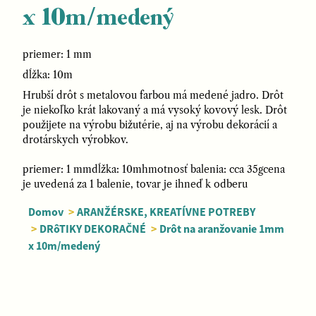
x 10m/medený
priemer: 1 mm
dĺžka: 10m
Hrubší drôt s metalovou farbou má medené jadro. Drôt
je niekoľko krát lakovaný a má vysoký kovový lesk. Drôt
použijete na výrobu bižutérie, aj na výrobu dekorácií a
drotárskych výrobkov.
priemer: 1 mmdĺžka: 10mhmotnosť balenia: cca 35gcena
je uvedená za 1 balenie, tovar je ihneď k odberu
Domov
>
ARANŽÉRSKE, KREATÍVNE POTREBY
>
DRôTIKY DEKORAČNÉ
>
Drôt na aranžovanie 1mm
x 10m/medený