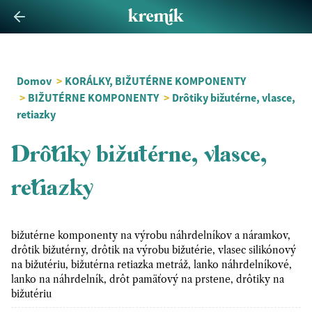
Domov
>
KORÁLKY, BIŽUTÉRNE KOMPONENTY
>
BIŽUTÉRNE KOMPONENTY
>
Drôtiky bižutérne, vlasce,
retiazky
Drôtiky bižutérne, vlasce,
retiazky
bižutérne komponenty na výrobu náhrdelníkov a náramkov,
drôtik bižutérny, drôtik na výrobu bižutérie, vlasec silikónový
na bižutériu, bižutérna retiazka metráž, lanko náhrdelníkové,
lanko na náhrdelník, drôt pamäťový na prstene, drôtiky na
bižutériu