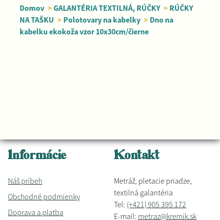
Domov
>
GALANTÉRIA TEXTILNÁ, RÚČKY
>
RÚČKY
NA TAŠKU
>
Polotovary na kabelky
>
Dno na
kabelku ekokoža vzor 10x30cm/čierne
Informácie
Kontakt
Náš príbeh
Metráž, pletacie priadze,
textilná galantéria
Obchodné podmienky
Tel:
(+421) 905 395 172
Doprava a platba
E-mail:
metraz@kremik.sk