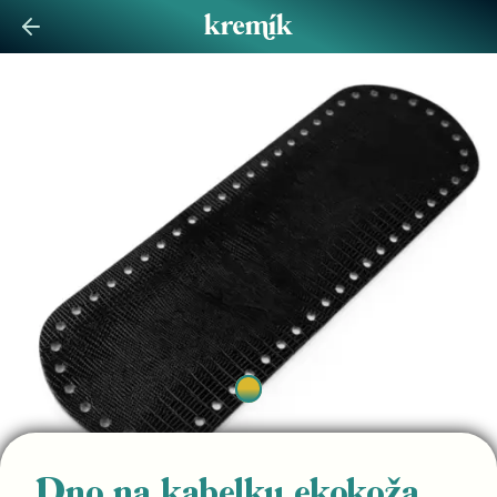
Dno na kabelku ekokoža