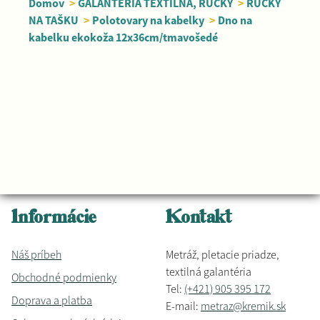
Domov
>
GALANTÉRIA TEXTILNÁ, RÚČKY
>
RÚČKY
NA TAŠKU
>
Polotovary na kabelky
>
Dno na
kabelku ekokoža 12x36cm/tmavošedé
Informácie
Kontakt
Náš príbeh
Metráž, pletacie priadze,
textilná galantéria
Obchodné podmienky
Tel:
(+421) 905 395 172
Doprava a platba
E-mail:
metraz@kremik.sk