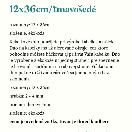
12x36cm/tmavošedé
rozmnery: 12 x 36cm
zloženie: ekokoža
Kabelkové dno použijete pri výrobe kabeliek a tašiek.
Dno na kabelky má už dierované okraje, cez ktoré
pohodlne môžete háčkovať aj prišívať Vašu kabelku. Dno
je vyrobené z ekokože na jednej strane a pre spevnenie
je lisované s kartónom na rubovej strane. Vďaka tomu
dno pekne drží tvar a zároveň sa jemne ohýba bez
zalomenia.
rozmnery: 12 x 36cm
hrúbka: 2 - 4 mm
priemer dierky: 4mm
zloženie: ekokoža
cena je uvedená za 1ks, tovar je ihneď k odberu