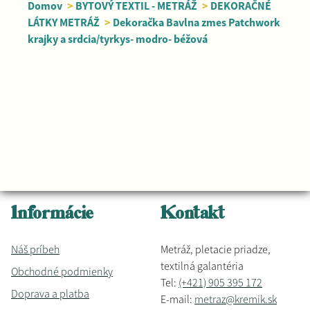
Domov
>
BYTOVÝ TEXTIL - METRÁŽ
>
DEKORAČNÉ
LÁTKY METRÁŽ
>
Dekoračka Bavlna zmes Patchwork
krajky a srdcia/tyrkys- modro- béžová
Informácie
Kontakt
Náš príbeh
Metráž, pletacie priadze,
textilná galantéria
Obchodné podmienky
Tel:
(+421) 905 395 172
Doprava a platba
E-mail:
metraz@kremik.sk