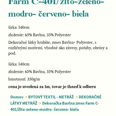
Farm C-401/žlto-zeleno-
modro- červeno- biela
šírka: 140cm
zloženie: 65% Bavlna, 35% Polyester
Dekoračné látky hrubšie, zmes Bavlna+ Polyester, s
rozličnými motívmi, vhodné ako závesy, poťahy, obrúsy a
pod.
šírka: 140cm
zloženie: 65% Bavlna, 35% Polyester
hmotnosť: 350g/m
cena je uvedená za 1m, tovar je ihneď k odberu
Domov
>
BYTOVÝ TEXTIL - METRÁŽ
>
DEKORAČNÉ
LÁTKY METRÁŽ
>
Dekoračka Bavlna zmes Farm C-
401/žlto-zeleno-modro- červeno- biela