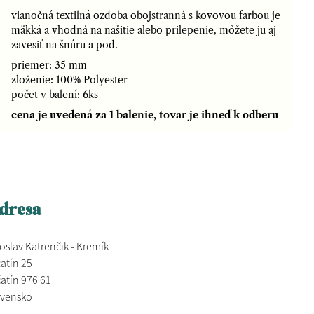
vianočná textilná ozdoba obojstranná s kovovou farbou je
mäkká a vhodná na našitie alebo prilepenie, môžete ju aj
zavesiť na šnúru a pod.
priemer: 35 mm
zloženie: 100% Polyester
počet v balení: 6ks
cena je uvedená za 1 balenie, tovar je ihneď k odberu
dresa
oslav Katrenčik - Kremík
atín 25
atín 976 61
ovensko