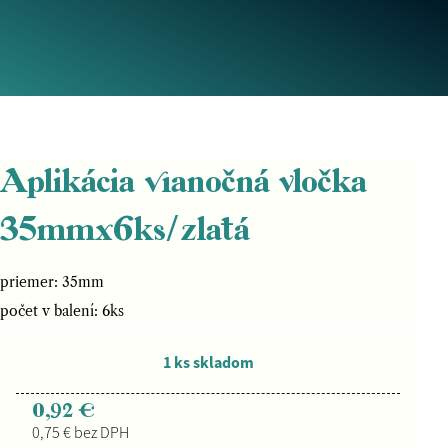
Aplikácia vianočná vločka
35mmx6ks/zlatá
priemer: 35mm
počet v balení: 6ks
1 ks skladom
0,92 €
0,75 € bez DPH