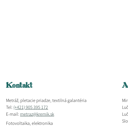
Kontakt
A
Metráž, pletacie priadze, textilná galantéria
Mir
Tel:
(+421) 905 395 172
Luč
E-mail:
metraz@kremik.sk
Luč
Sl
Fotovoltaika, elektronika