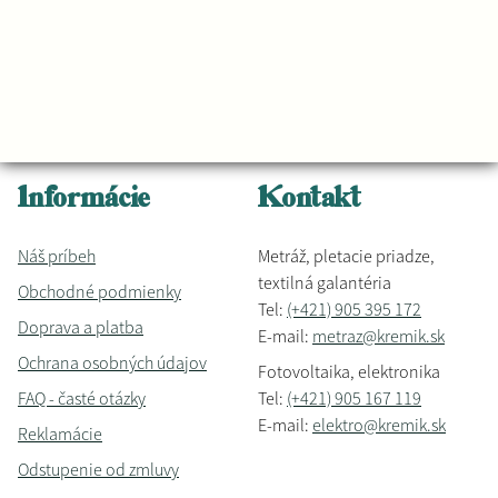
Informácie
Kontakt
Náš príbeh
Metráž, pletacie priadze,
textilná galantéria
Obchodné podmienky
Tel:
(+421) 905 395 172
Doprava a platba
E-mail:
metraz@kremik.sk
Ochrana osobných údajov
Fotovoltaika, elektronika
FAQ - časté otázky
Tel:
(+421) 905 167 119
E-mail:
elektro@kremik.sk
Reklamácie
Odstupenie od zmluvy