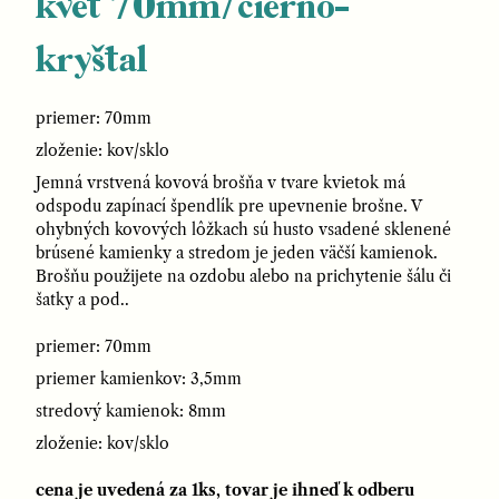
kvet 70mm/čierno-
kryštal
priemer: 70mm
zloženie: kov/sklo
Jemná vrstvená kovová brošňa v tvare kvietok má
odspodu zapínací špendlík pre upevnenie brošne. V
ohybných kovových lôžkach sú husto vsadené sklenené
brúsené kamienky a stredom je jeden väčší kamienok.
Brošňu použijete na ozdobu alebo na prichytenie šálu či
šatky a pod..
priemer: 70mm
priemer kamienkov: 3,5mm
stredový kamienok: 8mm
zloženie: kov/sklo
cena je uvedená za 1ks, tovar je ihneď k odberu