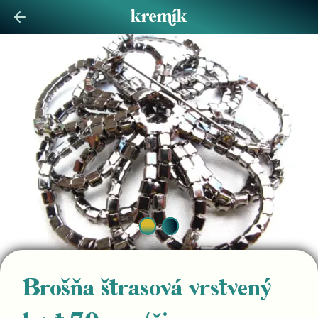
Brošňa štrasová vrstvený