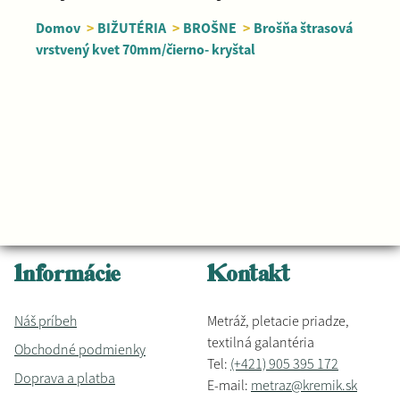
Domov
>
BIŽUTÉRIA
>
BROŠNE
>
Brošňa štrasová
vrstvený kvet 70mm/čierno- kryštal
Informácie
Kontakt
Náš príbeh
Metráž, pletacie priadze,
textilná galantéria
Obchodné podmienky
Tel:
(+421) 905 395 172
Doprava a platba
E-mail:
metraz@kremik.sk