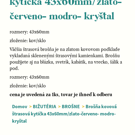
kytička 43x60mm/zlato-
červeno- modro- kryštal
rozmery: 43x60mm
zloženie: kov/sklo
Väčšia štrasová brošňa je na zlatom kovovom podklade
vykladaná sklenenými štrasovými kamienkami. Brošňu
použijete aj na blúzku, svetrík, kabátik, na vrecko, šálik a
pod.
rozmery: 43x60mm
zloženie: kov/sklo
cena je uvedená za 1ks, tovar je ihneď k odberu
Domov
>
BIŽUTÉRIA
>
BROŠNE
>
Brošňa kovová
štrasová kytička 43x60mm/zlato-červeno- modro-
kryštal