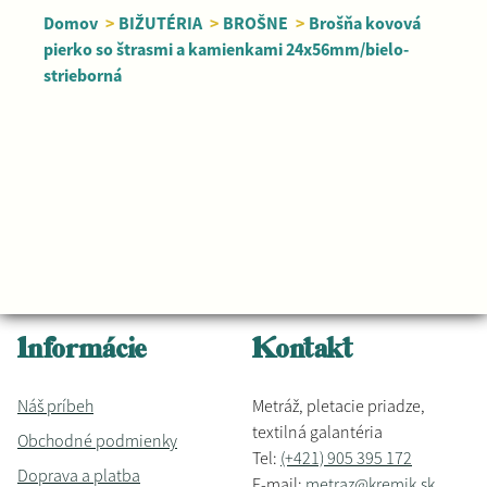
Domov
>
BIŽUTÉRIA
>
BROŠNE
>
Brošňa kovová
pierko so štrasmi a kamienkami 24x56mm/bielo-
strieborná
Informácie
Kontakt
Náš príbeh
Metráž, pletacie priadze,
textilná galantéria
Obchodné podmienky
Tel:
(+421) 905 395 172
Doprava a platba
E-mail:
metraz@kremik.sk