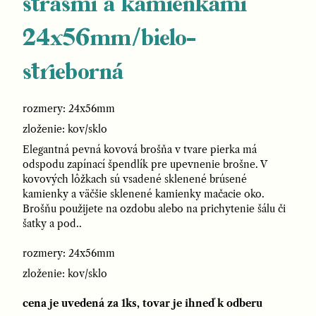
štrasmi a kamienkami
24x56mm/bielo-
strieborná
rozmery: 24x56mm
zloženie: kov/sklo
Elegantná pevná kovová brošňa v tvare pierka má
odspodu zapínací špendlík pre upevnenie brošne. V
kovových lôžkach sú vsadené sklenené brúsené
kamienky a väčšie sklenené kamienky mačacie oko.
Brošňu použijete na ozdobu alebo na prichytenie šálu či
šatky a pod..
rozmery: 24x56mm
zloženie: kov/sklo
cena je uvedená za 1ks, tovar je ihneď k odberu