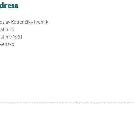
dresa
oslav Katrenčik - Kremík
atín 25
atín 976 61
ovensko