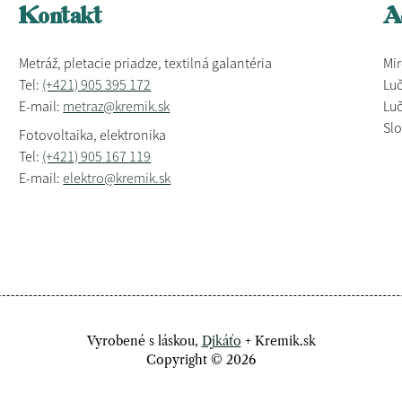
Kontakt
A
Metráž, pletacie priadze, textilná galantéria
Mir
Tel:
(+421) 905 395 172
Luč
E-mail:
metraz@kremik.sk
Luč
Sl
Fotovoltaika, elektronika
Tel:
(+421) 905 167 119
E-mail:
elektro@kremik.sk
Vyrobené s láskou,
Djkáťo
+ Kremik.sk
Copyright © 2026