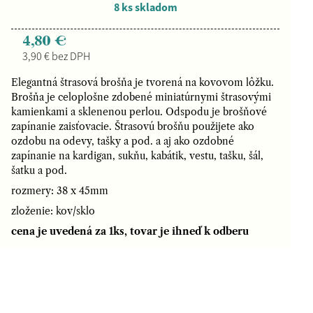
8 ks skladom
4,80 €
3,90 € bez DPH
Elegantná štrasová brošňa je tvorená na kovovom lôžku.
Brošňa je celoplošne zdobené miniatúrnymi štrasovými
kamienkami a sklenenou perlou. Odspodu je brošňové
zapínanie zaisťovacie. Štrasovú brošňu použijete ako
ozdobu na odevy, tašky a pod. a aj ako ozdobné
zapínanie na kardigan, sukňu, kabátik, vestu, tašku, šál,
šatku a pod.
rozmery: 38 x 45mm
zloženie: kov/sklo
cena je uvedená za 1ks, tovar je ihneď k odberu