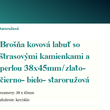
staroružová
Brošňa kovová labuť so
štrasovými kamienkami a
perlou 38x45mm/zlato-
čierno- bielo- staroružová
rozmery: 38 x 45mm
zloženie: kov/sklo