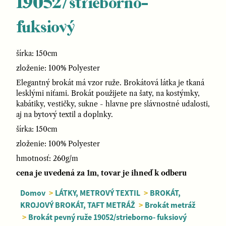
19052/strieborno-
fuksiový
šírka: 150cm
zloženie: 100% Polyester
Elegantný brokát má vzor ruže. Brokátová látka je tkaná
lesklými niťami. Brokát použijete na šaty, na kostýmky,
kabátiky, vestičky, sukne - hlavne pre slávnostné udalosti,
aj na bytový textil a doplnky.
šírka: 150cm
zloženie: 100% Polyester
hmotnosť: 260g/m
cena je uvedená za 1m, tovar je ihneď k odberu
Domov
>
LÁTKY, METROVÝ TEXTIL
>
BROKÁT,
KROJOVÝ BROKÁT, TAFT METRÁŽ
>
Brokát metráž
>
Brokát pevný ruže 19052/strieborno- fuksiový