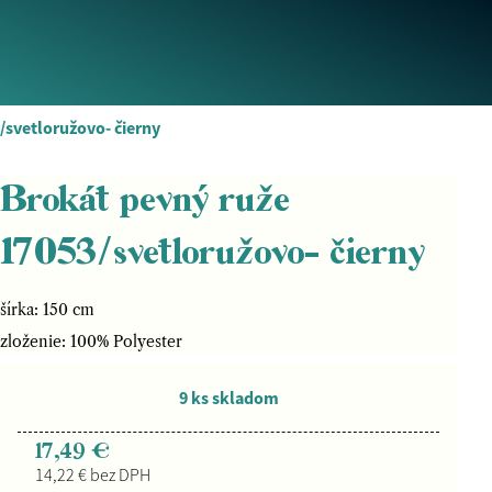
/svetloružovo- čierny
Brokát pevný ruže
17053/svetloružovo- čierny
šírka: 150 cm
zloženie: 100% Polyester
9 ks skladom
17,49 €
14,22 € bez DPH