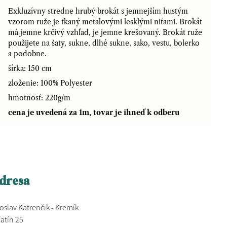
Exkluzívny stredne hrubý brokát s jemnejším hustým
vzorom ruže je tkaný metalovými lesklými niťami. Brokát
má jemne krčivý vzhľad, je jemne krešovaný. Brokát ruže
použijete na šaty, sukne, dlhé sukne, sako, vestu, bolerko
a podobne.
šírka: 150 cm
zloženie: 100% Polyester
hmotnosť: 220g/m
cena je uvedená za 1m, tovar je ihneď k odberu
dresa
oslav Katrenčik - Kremík
atín 25