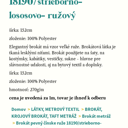
18190/strieborno-
lososovo- ružový
šírka: 152cm
zloženie: 100% Polyester
Elegantný brokát má vzor veľké ruže. Brokátová látka je
tkaná lesklými niťami. Brokát použijete na šaty, na
kostýmky, kabátiky, vestičky, sukne - hlavne pre
slávnostné udalosti, aj na bytový textil a doplnky.
šírka: 152cm
zloženie: 100% Polyester
hmotnosť: 270g/m
cena je uvedená za 1m, tovar je ihneď k odberu
Domov
>
LÁTKY, METROVÝ TEXTIL
>
BROKÁT,
KROJOVÝ BROKÁT, TAFT METRÁŽ
>
Brokát metráž
>
Brokát pevný čínske ruže 18190/strieborno-