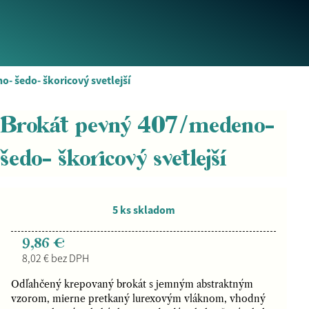
- šedo- škoricový svetlejší
Brokát pevný 407/medeno-
šedo- škoricový svetlejší
5 ks skladom
9,86 €
8,02 € bez DPH
Odľahčený krepovaný brokát s jemným abstraktným
vzorom, mierne pretkaný lurexovým vláknom, vhodný