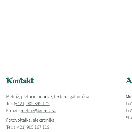
Kontakt
A
Metráž, pletacie priadze, textilná galantéria
Mir
Tel:
(+421) 905 395 172
Luč
E-mail:
metraz@kremik.sk
Luč
Sl
Fotovoltaika, elektronika
Tel:
(+421) 905 167 119