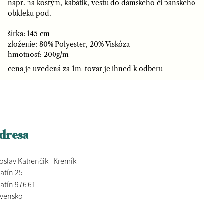
napr. na kostým, kabátik, vestu do dámskeho či pánskeho
obkleku pod.
šírka: 145 cm
zloženie: 80% Polyester, 20% Viskóza
hmotnosť: 200g/m
cena je uvedená za 1m, tovar je ihneď k odberu
dresa
oslav Katrenčik - Kremík
atín 25
atín 976 61
ovensko