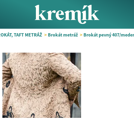
OKÁT, TAFT METRÁŽ
>
Brokát metráž
>
Brokát pevný 407/medeno