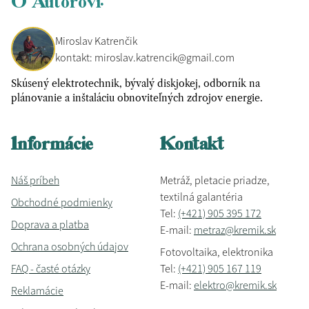
O Autorovi:
Miroslav Katrenčik
kontakt: miroslav.katrencik@gmail.com
Skúsený elektrotechnik, bývalý diskjokej, odborník na
plánovanie a inštaláciu obnoviteľných zdrojov energie.
Informácie
Kontakt
Náš príbeh
Metráž, pletacie priadze,
textilná galantéria
Obchodné podmienky
Tel:
(+421) 905 395 172
Doprava a platba
E-mail:
metraz@kremik.sk
Ochrana osobných údajov
Fotovoltaika, elektronika
FAQ - časté otázky
Tel:
(+421) 905 167 119
E-mail:
elektro@kremik.sk
Reklamácie