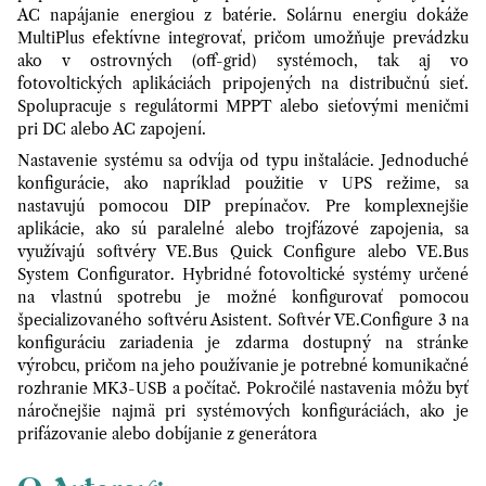
AC napájanie energiou z batérie. Solárnu energiu dokáže
MultiPlus efektívne integrovať, pričom umožňuje prevádzku
ako v ostrovných (off-grid) systémoch, tak aj vo
fotovoltických aplikáciách pripojených na distribučnú sieť.
Spolupracuje s regulátormi MPPT alebo sieťovými meničmi
pri DC alebo AC zapojení.
Nastavenie systému sa odvíja od typu inštalácie. Jednoduché
konfigurácie, ako napríklad použitie v UPS režime, sa
nastavujú pomocou DIP prepínačov. Pre komplexnejšie
aplikácie, ako sú paralelné alebo trojfázové zapojenia, sa
využívajú softvéry VE.Bus Quick Configure alebo VE.Bus
System Configurator. Hybridné fotovoltické systémy určené
na vlastnú spotrebu je možné konfigurovať pomocou
špecializovaného softvéru Asistent. Softvér VE.Configure 3 na
konfiguráciu zariadenia je zdarma dostupný na stránke
výrobcu, pričom na jeho používanie je potrebné komunikačné
rozhranie MK3-USB a počítač. Pokročilé nastavenia môžu byť
náročnejšie najmä pri systémových konfiguráciách, ako je
prifázovanie alebo dobíjanie z generátora