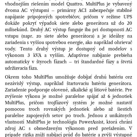
vhodnejším riešením model Quattro. MultiPlus je vybavený
dvoma AC výstupmi – primárny AC1 zabezpečuje stabilné
napájanie pripojených spotrebičov, pričom v režime UPS
dokáže pokryť výpadok siete alebo generátora už do 20
milisekúnd. Druhý AC výstup funguje iba pri dostupnosti AC
vstupu (napr. zo siete alebo generátora) a je ideálny na
zariadenia s vyššou spotrebou energie, ako napríklad ohrievač
vody. Tento druhý výstup je dostupný od modelov s
výkonom 3 kVA a vyšším. Adaptívne nabíjanie prebieha
automaticky v štyroch fázach – tri štandardné fázy a štvrtá
udržiavacia fáza.
Okrem toho MultiPlus umožňuje dobíjať druhú batériu cez
nezávislý výstup, napríklad štartovaciu batériu generátora.
Zariadenie podporuje olovené, alkalické aj lítiové batérie. Pre
zvýšenie výkonu je možné paralelne spájať až 6 jednotiek
MultiPlus, pričom trojfázový systém je možné nastaviť
pomocou troch rovnakých jednotiek alebo až šiestich
paralelne zapojených setov po troch. Jednou z unikátnych
vlastností MultiPlus je technológia PowerAssist, ktorá chráni
zdroj AC s obmedzeným výkonom pred preťažením. V
prípade rizika zníži nabíjací prúd do batérie a zvýši výstupné