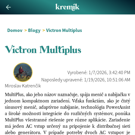
Domov
>
Blogy
>
Victron Multiplus
Victron Multiplus
Vyrobené: 1/7/2026, 3:42:40 PM
Naposledy upravené: 1/19/2026, 10:51:06 AM
Miroslav Katrenčik
MultiPlus, ako jeho názov naznačuje, spája menič a nabíjačku v
jednom kompaktnom zariadení. Vďaka funkciám, ako je čistý
sínusový menič, adaptívne nabíjanie, technológia PowerAssist
a široké možnosti integrácie do rozličných systémov, ponúka
MultiPlus všestranné riešenie pre rôzne aplikácie. Zariadenie
má jeden AC vstup určený na pripojenie k distribučnej sieti
alebo generátoru. V prípade potreby dvoch AC vstupov je