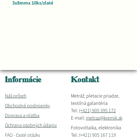
3x8mmx 10ks/zlaté
Informácie
Kontakt
Náš príbeh
Metráž, pletacie priadze,
textilná galantéria
Obchodné podmienky
Tel:
(+421) 905 395 172
Doprava a platba
E-mail:
metraz@kremik.sk
Ochrana osobných údajov
Fotovoltaika, elektronika
FAQ - časté otázky
Tel:
(+421) 905 167 119