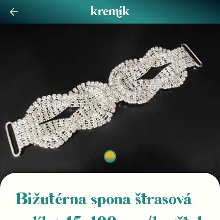
Bižutérna spona štrasová