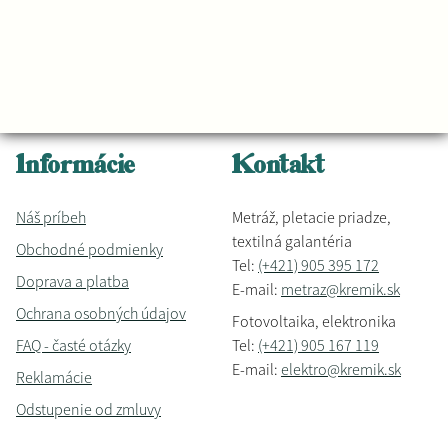
Informácie
Kontakt
Náš príbeh
Metráž, pletacie priadze,
textilná galantéria
Obchodné podmienky
Tel:
(+421) 905 395 172
Doprava a platba
E-mail:
metraz@kremik.sk
Ochrana osobných údajov
Fotovoltaika, elektronika
FAQ - časté otázky
Tel:
(+421) 905 167 119
E-mail:
elektro@kremik.sk
Reklamácie
Odstupenie od zmluvy