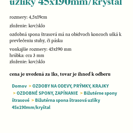
uzlíky 45x190mm/kryštal
rozmery: 4,5x19cm
zloženie: kov/sklo
ozdobná spona štrasová má na obidvoch koncoch ušká k
prevlečeniu stuhy, či pásku
vonkajšie rozmery: 45x190 mm
hrúbka: cca 3 mm
zloženie: kov/sklo
cena je uvedená za 1ks, tovar je ihneď k odberu
Domov
>
OZDOBY NA ODEVY, PRÝMKY, KRAJKY
>
OZDOBNÉ SPONY, ZAPÍNANIE
>
Bižutérne spony
štrasové
>
Bižutérna spona štrasová uzlíky
45x190mm/kryštal