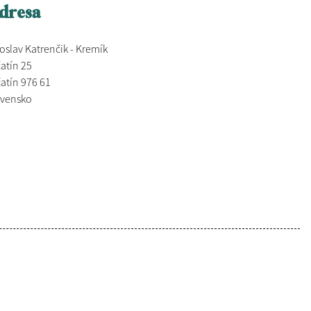
dresa
oslav Katrenčik - Kremík
atín 25
atín 976 61
ovensko