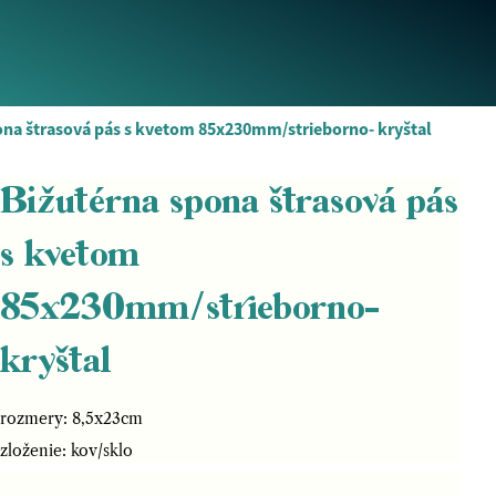
ona štrasová pás s kvetom 85x230mm/strieborno- kryštal
Bižutérna spona štrasová pás
s kvetom
85x230mm/strieborno-
kryštal
rozmery: 8,5x23cm
zloženie: kov/sklo