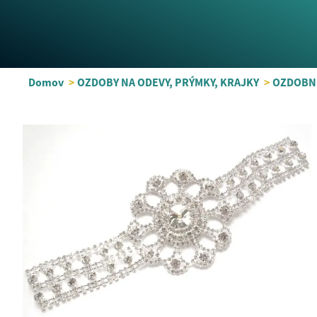
Domov
>
OZDOBY NA ODEVY, PRÝMKY, KRAJKY
>
OZDOBNÉ