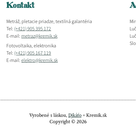
Kontakt
A
Metráž, pletacie priadze, textilná galantéria
Mir
Tel:
(+421) 905 395 172
Luč
E-mail:
metraz@kremik.sk
Luč
Sl
Fotovoltaika, elektronika
Tel:
(+421) 905 167 119
E-mail:
elektro@kremik.sk
Vyrobené s láskou,
Djkáťo
+ Kremik.sk
Copyright © 2026