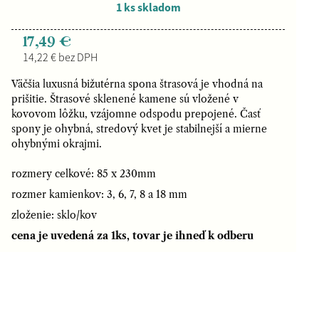
1 ks skladom
17,49 €
14,22 € bez DPH
Väčšia luxusná bižutérna spona štrasová je vhodná na
prišitie. Štrasové sklenené kamene sú vložené v
kovovom lôžku, vzájomne odspodu prepojené. Časť
spony je ohybná, stredový kvet je stabilnejší a mierne
ohybnými okrajmi.
rozmery celkové: 85 x 230mm
rozmer kamienkov: 3, 6, 7, 8 a 18 mm
zloženie: sklo/kov
cena je uvedená za 1ks, tovar je ihneď k odberu