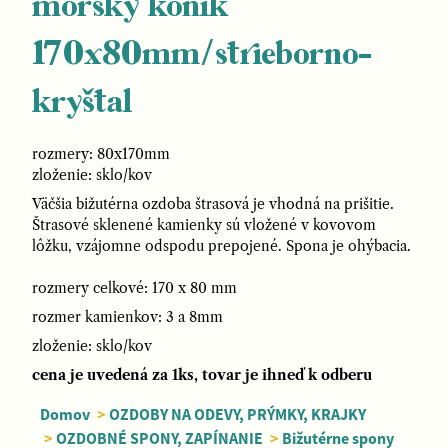
morský koník
170x80mm/strieborno-
kryštal
rozmery: 80x170mm
zloženie: sklo/kov
Väčšia bižutérna ozdoba štrasová je vhodná na prišitie.
Štrasové sklenené kamienky sú vložené v kovovom
lôžku, vzájomne odspodu prepojené. Spona je ohýbacia.
rozmery celkové: 170 x 80 mm
rozmer kamienkov: 3 a 8mm
zloženie: sklo/kov
cena je uvedená za 1ks, tovar je ihneď k odberu
Domov
>
OZDOBY NA ODEVY, PRÝMKY, KRAJKY
>
OZDOBNÉ SPONY, ZAPÍNANIE
>
Bižutérne spony