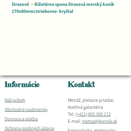
štrasové
>
Bižutérna spona štrasová morský koník
170x80mm/strieborno- kryštal
Informácie
Kontakt
Náš príbeh
Metráž, pletacie priadze,
textilná galantéria
Obchodné podmienky
Tel:
(+421) 905 395 172
Doprava a platba
E-mail:
metraz@kremik.sk
Ochrana osobných údajov
Fotovoltaika, elektronika