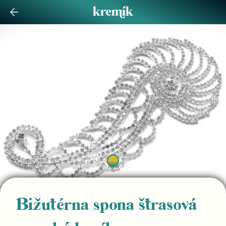
Bižutérna spona štrasová