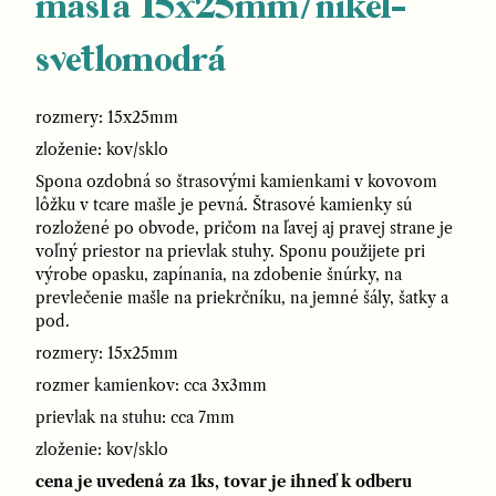
mašľa 15x25mm/nikel-
svetlomodrá
rozmery: 15x25mm
zloženie: kov/sklo
Spona ozdobná so štrasovými kamienkami v kovovom
lôžku v tcare mašle je pevná. Štrasové kamienky sú
rozložené po obvode, pričom na ľavej aj pravej strane je
voľný priestor na prievlak stuhy. Sponu použijete pri
výrobe opasku, zapínania, na zdobenie šnúrky, na
prevlečenie mašle na priekrčníku, na jemné šály, šatky a
pod.
rozmery: 15x25mm
rozmer kamienkov: cca 3x3mm
prievlak na stuhu: cca 7mm
zloženie: kov/sklo
cena je uvedená za 1ks, tovar je ihneď k odberu