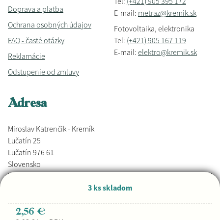
Tel:
(+421) 905 395 172
Doprava a platba
E-mail:
metraz@kremik.sk
Ochrana osobných údajov
Fotovoltaika, elektronika
FAQ - časté otázky
Tel:
(+421) 905 167 119
E-mail:
elektro@kremik.sk
Reklamácie
Odstupenie od zmluvy
Adresa
Miroslav Katrenčik - Kremík
Lučatín 25
Lučatín 976 61
Slovensko
3 ks skladom
Vyrobené s láskou,
Djkáťo
+ Kremik.sk
Copyright © 2026
2,56 €