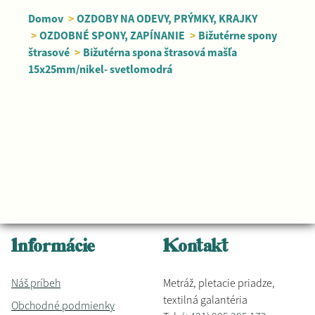
Domov
>
OZDOBY NA ODEVY, PRÝMKY, KRAJKY
>
OZDOBNÉ SPONY, ZAPÍNANIE
>
Bižutérne spony
štrasové
>
Bižutérna spona štrasová mašľa
15x25mm/nikel- svetlomodrá
Informácie
Kontakt
Náš príbeh
Metráž, pletacie priadze,
textilná galantéria
Obchodné podmienky