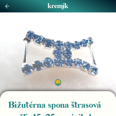
Bižutérna spona štrasová