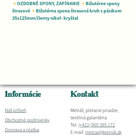
>
OZDOBNÉ SPONY, ZAPÍNANIE
>
Bižutérne spony
štrasové
>
Bižutérna spona štrasová kruh s pásikom
35x125mm/čierny nikel- kryštal
Informácie
Kontakt
Náš príbeh
Metráž, pletacie priadze,
textilná galantéria
Obchodné podmienky
Tel:
(+421) 905 395 172
Doprava a platba
E-mail:
metraz@kremik.sk