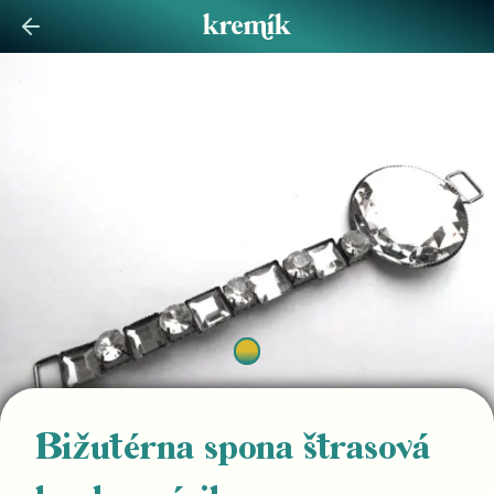
Bižutérna spona štrasová