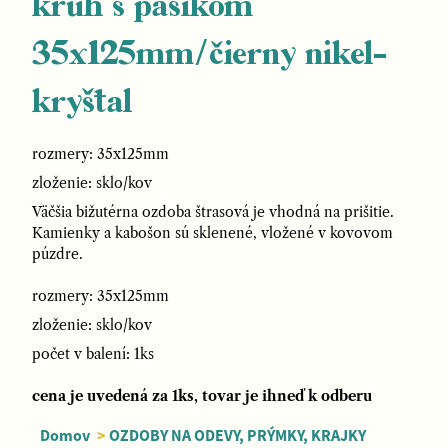
kruh s pásikom
35x125mm/čierny nikel-
kryštal
rozmery: 35x125mm
zloženie: sklo/kov
Väčšia bižutérna ozdoba štrasová je vhodná na prišitie.
Kamienky a kabošon sú sklenené, vložené v kovovom
púzdre.
rozmery: 35x125mm
zloženie: sklo/kov
počet v balení: 1ks
cena je uvedená za 1ks, tovar je ihneď k odberu
Domov
>
OZDOBY NA ODEVY, PRÝMKY, KRAJKY