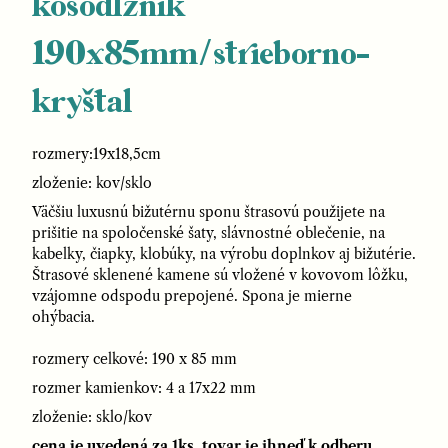
kosodĺžnik
190x85mm/strieborno-
kryštal
rozmery:19x18,5cm
zloženie: kov/sklo
Väčšiu luxusnú bižutérnu sponu štrasovú použijete na
prišitie na spoločenské šaty, slávnostné oblečenie, na
kabelky, čiapky, klobúky, na výrobu doplnkov aj bižutérie.
Štrasové sklenené kamene sú vložené v kovovom lôžku,
vzájomne odspodu prepojené. Spona je mierne
ohýbacia.
rozmery celkové: 190 x 85 mm
rozmer kamienkov: 4 a 17x22 mm
zloženie: sklo/kov
cena je uvedená za 1ks, tovar je ihneď k odberu