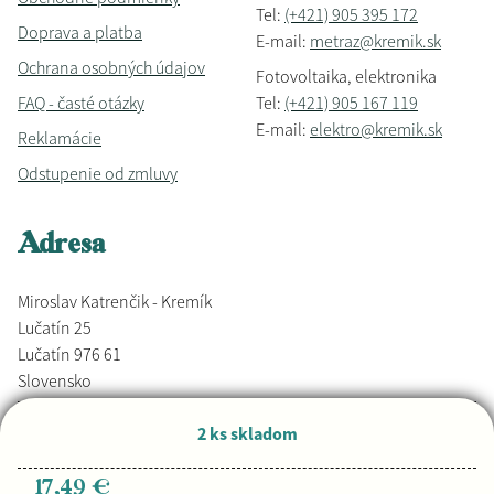
Tel:
(+421) 905 395 172
Doprava a platba
E-mail:
metraz@kremik.sk
Ochrana osobných údajov
Fotovoltaika, elektronika
FAQ - časté otázky
Tel:
(+421) 905 167 119
E-mail:
elektro@kremik.sk
Reklamácie
Odstupenie od zmluvy
Adresa
Miroslav Katrenčik - Kremík
Lučatín 25
Lučatín 976 61
Slovensko
2 ks skladom
Vyrobené s láskou,
Djkáťo
+ Kremik.sk
Copyright © 2026
17,49 €