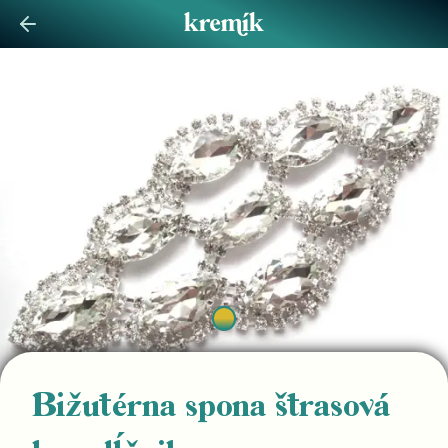
Bižutérna spona štrasová