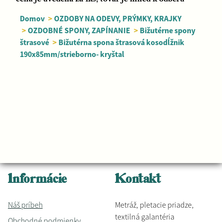
Domov
>
OZDOBY NA ODEVY, PRÝMKY, KRAJKY
>
OZDOBNÉ SPONY, ZAPÍNANIE
>
Bižutérne spony
štrasové
>
Bižutérna spona štrasová kosodĺžnik
190x85mm/strieborno- kryštal
Informácie
Kontakt
Náš príbeh
Metráž, pletacie priadze,
textilná galantéria
Obchodné podmienky